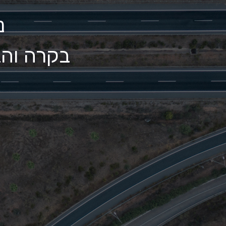
נ
בקרה והב