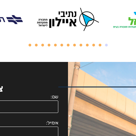
צ
שם:
אימייל: