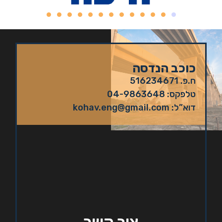
כוכב הנדסה
ח.פ. 516234671
טלפקס: 04-9863648
דוא”ל: kohav.eng@gmail.com